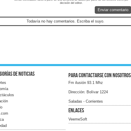
decisión del editor.
Enviar comentario
Todavía no hay comentarios. Escriba el suyo.
gorías de noticias
Para contactarse con nosotros
rtes
Fm ilusión 93.1 Mhz
omía
Dirección: Bolívar 1224
ctáculos
ación
Saladas - Corrientes
do
Enlaces
l.com
VeemeSoft
ica
edad