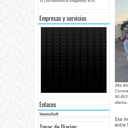
15 | Así funciona el Dragonbot, el ro...
Empresas y servicios
Alta le
Corona
90.853 
Enlaces
diarios
VeemeSoft
Esa me
entre 
Tapas de Diarios: