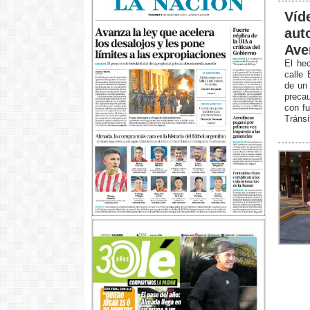
Víd
aut
Ave
El hec
calle 
de un 
precau
con fu
Tránsi