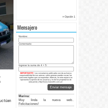
» Opción 1
Mensajero
Nombre:
Comentario:
Ingrese la suma de 4 + 5:
IMPORTANTE!:
Los comentarios publicados son de exclusiva
responsabilidad de sus autores, sobre quienes pueden recaer las
n
sanciones legales que correspondan. Además, en este espacio se
representa la opinión de los usuarios y no de los propietarios de
s
este portal y http://www.ilusionfm.com.ar/.
Enviar mensaje
Marina:
Muy linda la nueva web..
luctúan
Felicitaciones!