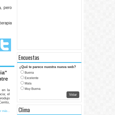
, pero
terapia
Encuestas
¿Qué te parece nuestra nueva web?
ia"
Buena
ntre
Excelente
Mala
Muy Buena
 en la
cia; el
Votar
rodujo
errito,
Clima
r más...