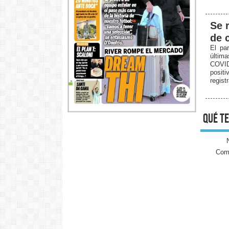
Se 
de 
El par
últim
COVID
positi
regist
qué te
Come