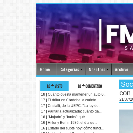
Home
Categorías
Nosotros
Archivo
Soc
lo + visto
lo + comentado
con
18 | Cuánto cuesta mantener un auto 0...
21/07/
17 | El dólar en Córdoba: a cuánto ...
17 | Cristalli, de la UEPC: "La ley de...
17 | Paritaria actualizada: cuánto ga...
16 | “Mojado” y “tonks”: qué ...
16 | Hitler y Berlín 1936: el día qu...
16 | Estado del subte hoy: cómo funci...