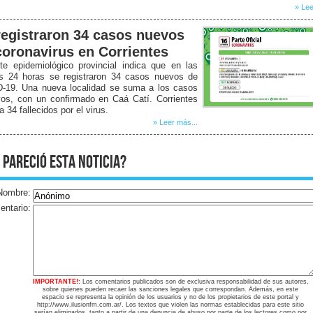
» Lee
registraron 34 casos nuevos
coronavirus en Corrientes
te epidemiológico provincial indica que en las
as 24 horas se registraron 34 casos nuevos de
-19. Una nueva localidad se suma a los casos
vos, con un confirmado en Caá Catí. Corrientes
ra 34 fallecidos por el virus.
» Leer más...
 pareció esta noticia?
Nombre:
ntario:
IMPORTANTE!:
Los comentarios publicados son de exclusiva responsabilidad de sus autores,
sobre quienes pueden recaer las sanciones legales que correspondan. Además, en este
espacio se representa la opinión de los usuarios y no de los propietarios de este portal y
http://www.ilusionfm.com.ar/. Los textos que violen las normas establecidas para este sitio
serían eliminados, tanto a partir de una denuncia de abuso por parte de los lectores como por