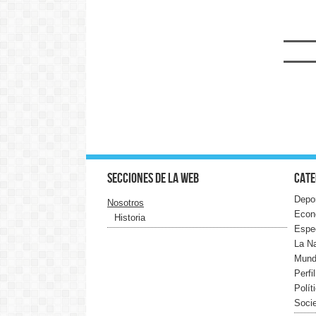
Secciones de la web
Cate
Depo
Nosotros
Econ
Historia
Espe
La N
Mun
Perfi
Polít
Soci