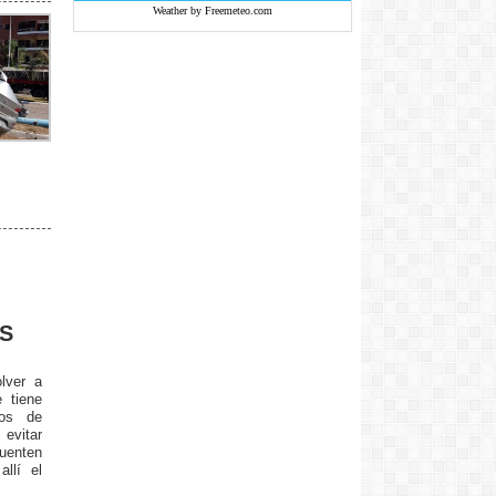
Weather by Freemeteo.com
OS
olver a
 tiene
sos de
evitar
uenten
llí el