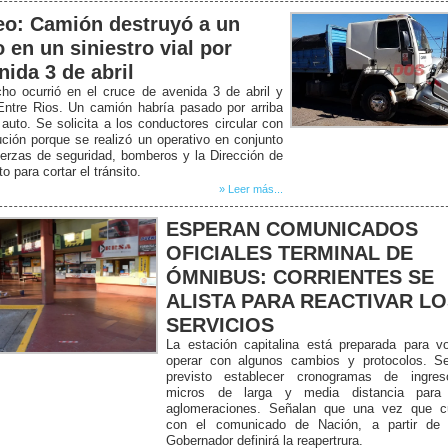
eo: Camión destruyó a un
o en un siniestro vial por
nida 3 de abril
ho ocurrió en el cruce de avenida 3 de abril y
Entre Rios. Un camión habría pasado por arriba
auto. Se solicita a los conductores circular con
ción porque se realizó un operativo en conjunto
erzas de seguridad, bomberos y la Dirección de
to para cortar el tránsito.
» Leer más...
ESPERAN COMUNICADOS
OFICIALES TERMINAL DE
ÓMNIBUS: CORRIENTES SE
ALISTA PARA REACTIVAR L
SERVICIOS
La estación capitalina está preparada para v
operar con algunos cambios y protocolos. Se
previsto establecer cronogramas de ingre
micros de larga y media distancia para 
aglomeraciones. Señalan que una vez que c
con el comunicado de Nación, a partir de a
Gobernador definirá la reapertrura.