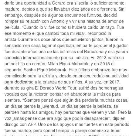
darle una oportunidad a Gerard era si sería lo suficientemente
maduro, debido a que se llevaban diez años de diferencia. Sin
embargo, después de algunos encuentros furtivos, decidió
romper su relación con Antonio y vivir una historia de amor de
película. “Cuando lo vi fue como si hubiera caído un rayo. Fue
ese momento el que cambió toda mi vida”, reconoció la
artista.Durante los doce años que estuvieron juntos, fueron la
sensación en cada lugar al que iban, en parte porque el jugador
fue durante años una de las estrellas del Barcelona y ella ya era
conocida internacionalmente por su música. En 2013 nació su
primer hijo en común, Milan Piqué Mebarak, y en 2015 el
segundo, Sasha Piqué Mebarak. Este último embarazo fue muy
complicado para la artista y, desde entonces, redujo su actividad
para dedicarse a la crianza de sus niños. A su vez, en 2017,
durante su gira El Dorado World Tour, sufrió dos hemorragias
vocales que la hicieron pensar en abandonar la música para
siempre. “Siempre pensé que algún día perdería muchas cosas,
un día se pierde la juventud, un día se pierde la belleza, se
pierden hasta los amigos, hay personas que vienen y van. Pero la
voz jamás pensé que era algo que podía desaparecer“, dijo en
diálogo con AFP. Uno de los apoyos más fuertes en este período
fue su marido, pero con el tiempo la pareja comenzó a tener