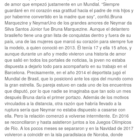
de amor que empezó justamente en un Mundial. “Siempre
guardaré en mi corazón esa gratitud hacia el padre de mis hijos y
por haberme convertido en la madre que soy”, confió.Bruna
Marquezine y NeymarUno de los grandes amores de Neymar da
Silva Santos Júnior​ fue Bruna Marquezine. Aunque el delantero
brasileño tiene una gran lista de conquistas dentro y fuera de su
país, una de las mujeres que marcó su corazón para siempre fue
la modelo, a quien conoció en 2013. Él tenía 17 y ella 15 años, y
aunque durante un año y medio vivieron una historia de amor
que salió en todos los portales de noticias, la joven no estaba
dispuesta a dejarlo todo para acompañarlo en su trabajo en el
Barcelona. Precisamente, en el año 2014 el deportista jugó el
Mundial de Brasil, que lo posicionó ante los ojos del mundo como
la gran estrella. Su pareja estuvo en cada uno de los encuentros
que disputó, por lo que nadie se imaginaba que tan solo un mes
después Bruna daría el primer portazo. Además de los motivos
vinculados a la distancia, otra razón que habría llevado a la
ruptura sería que Neymar no estaba dispuesto a casarse con
ella. Pero la relación comenzó a volverse intermitente. En 2016
se reconciliaron y hasta asistieron juntos a los Juegos Olímpicos
de Río. A los pocos meses se separaron y en la Navidad de 2017
volvieron a coincidir en la isla paradisiaca de Noroba, donde