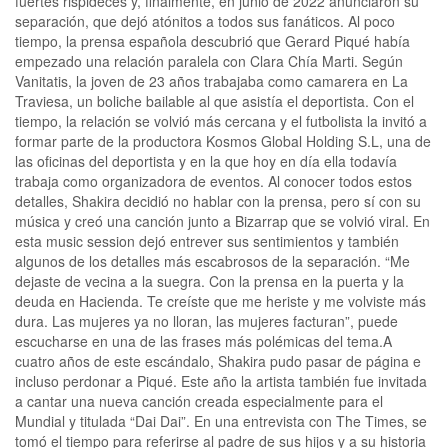
fuertes rispideces y, finalmente, en junio de 2022 anunciaron su
separación, que dejó atónitos a todos sus fanáticos. Al poco
tiempo, la prensa española descubrió que Gerard Piqué había
empezado una relación paralela con Clara Chía Marti. Según
Vanitatis, la joven de 23 años trabajaba como camarera en La
Traviesa, un boliche bailable al que asistía el deportista. Con el
tiempo, la relación se volvió más cercana y el futbolista la invitó a
formar parte de la productora Kosmos Global Holding S.L, una de
las oficinas del deportista y en la que hoy en día ella todavía
trabaja como organizadora de eventos. Al conocer todos estos
detalles, Shakira decidió no hablar con la prensa, pero sí con su
música y creó una canción junto a Bizarrap que se volvió viral. En
esta music session dejó entrever sus sentimientos y también
algunos de los detalles más escabrosos de la separación. “Me
dejaste de vecina a la suegra. Con la prensa en la puerta y la
deuda en Hacienda. Te creíste que me heriste y me volviste más
dura. Las mujeres ya no lloran, las mujeres facturan”, puede
escucharse en una de las frases más polémicas del tema.A
cuatro años de este escándalo, Shakira pudo pasar de página e
incluso perdonar a Piqué. Este año la artista también fue invitada
a cantar una nueva canción creada especialmente para el
Mundial y titulada “Dai Dai”. En una entrevista con The Times, se
tomó el tiempo para referirse al padre de sus hijos y a su historia