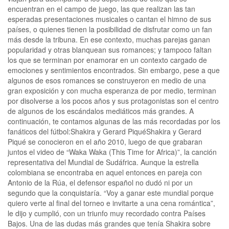
encuentran en el campo de juego, las que realizan las tan
esperadas presentaciones musicales o cantan el himno de sus
países, o quienes tienen la posibilidad de disfrutar como un fan
más desde la tribuna. En ese contexto, muchas parejas ganan
popularidad y otras blanquean sus romances; y tampoco faltan
los que se terminan por enamorar en un contexto cargado de
emociones y sentimientos encontrados. Sin embargo, pese a que
algunos de esos romances se construyeron en medio de una
gran exposición y con mucha esperanza de por medio, terminan
por disolverse a los pocos años y sus protagonistas son el centro
de algunos de los escándalos mediáticos más grandes. A
continuación, te contamos algunas de las más recordadas por los
fanáticos del fútbol:Shakira y Gerard PiquéShakira y Gerard
Piqué se conocieron en el año 2010, luego de que grabaran
juntos el video de “Waka Waka (This Time for Africa)”, la canción
representativa del Mundial de Sudáfrica. Aunque la estrella
colombiana se encontraba en aquel entonces en pareja con
Antonio de la Rúa, el defensor español no dudó ni por un
segundo que la conquistaría. “Voy a ganar este mundial porque
quiero verte al final del torneo e invitarte a una cena romántica”,
le dijo y cumplió, con un triunfo muy recordado contra Países
Bajos. Una de las dudas más grandes que tenía Shakira sobre