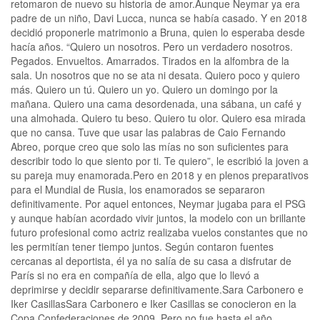
retomaron de nuevo su historia de amor.Aunque Neymar ya era
padre de un niño, Davi Lucca, nunca se había casado. Y en 2018
decidió proponerle matrimonio a Bruna, quien lo esperaba desde
hacía años. “Quiero un nosotros. Pero un verdadero nosotros.
Pegados. Envueltos. Amarrados. Tirados en la alfombra de la
sala. Un nosotros que no se ata ni desata. Quiero poco y quiero
más. Quiero un tú. Quiero un yo. Quiero un domingo por la
mañana. Quiero una cama desordenada, una sábana, un café y
una almohada. Quiero tu beso. Quiero tu olor. Quiero esa mirada
que no cansa. Tuve que usar las palabras de Caio Fernando
Abreo, porque creo que solo las mías no son suficientes para
describir todo lo que siento por ti. Te quiero”, le escribió la joven a
su pareja muy enamorada.Pero en 2018 y en plenos preparativos
para el Mundial de Rusia, los enamorados se separaron
definitivamente. Por aquel entonces, Neymar jugaba para el PSG
y aunque habían acordado vivir juntos, la modelo con un brillante
futuro profesional como actriz realizaba vuelos constantes que no
les permitían tener tiempo juntos. Según contaron fuentes
cercanas al deportista, él ya no salía de su casa a disfrutar de
París si no era en compañía de ella, algo que lo llevó a
deprimirse y decidir separarse definitivamente.Sara Carbonero e
Iker CasillasSara Carbonero e Iker Casillas se conocieron en la
Copa Confederaciones de 2009. Pero no fue hasta el año