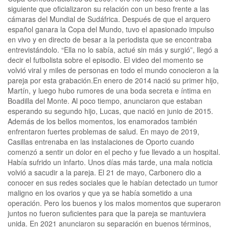
siguiente que oficializaron su relación con un beso frente a las
cámaras del Mundial de Sudáfrica. Después de que el arquero
español ganara la Copa del Mundo, tuvo el apasionado impulso
en vivo y en directo de besar a la periodista que se encontraba
entrevistándolo. “Ella no lo sabía, actué sin más y surgió”, llegó a
decir el futbolista sobre el episodio. El video del momento se
volvió viral y miles de personas en todo el mundo conocieron a la
pareja por esta grabación.En enero de 2014 nació su primer hijo,
Martín, y luego hubo rumores de una boda secreta e íntima en
Boadilla del Monte. Al poco tiempo, anunciaron que estaban
esperando su segundo hijo, Lucas, que nació en junio de 2015.
Además de los bellos momentos, los enamorados también
enfrentaron fuertes problemas de salud. En mayo de 2019,
Casillas entrenaba en las instalaciones de Oporto cuando
comenzó a sentir un dolor en el pecho y fue llevado a un hospital.
Había sufrido un infarto. Unos días más tarde, una mala noticia
volvió a sacudir a la pareja. El 21 de mayo, Carbonero dio a
conocer en sus redes sociales que le habían detectado un tumor
maligno en los ovarios y que ya se había sometido a una
operación. Pero los buenos y los malos momentos que superaron
juntos no fueron suficientes para que la pareja se mantuviera
unida. En 2021 anunciaron su separación en buenos términos,