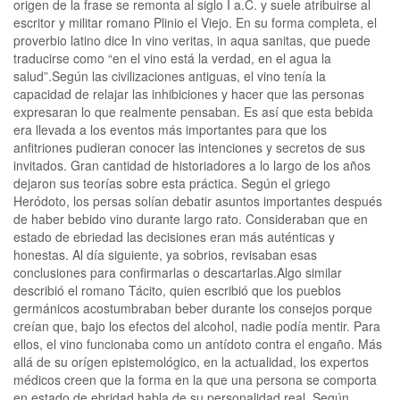
origen de la frase se remonta al siglo I a.C. y suele atribuirse al
escritor y militar romano Plinio el Viejo. En su forma completa, el
proverbio latino dice In vino veritas, in aqua sanitas, que puede
traducirse como “en el vino está la verdad, en el agua la
salud”.Según las civilizaciones antiguas, el vino tenía la
capacidad de relajar las inhibiciones y hacer que las personas
expresaran lo que realmente pensaban. Es así que esta bebida
era llevada a los eventos más importantes para que los
anfitriones pudieran conocer las intenciones y secretos de sus
invitados. Gran cantidad de historiadores a lo largo de los años
dejaron sus teorías sobre esta práctica. Según el griego
Heródoto, los persas solían debatir asuntos importantes después
de haber bebido vino durante largo rato. Consideraban que en
estado de ebriedad las decisiones eran más auténticas y
honestas. Al día siguiente, ya sobrios, revisaban esas
conclusiones para confirmarlas o descartarlas.Algo similar
describió el romano Tácito, quien escribió que los pueblos
germánicos acostumbraban beber durante los consejos porque
creían que, bajo los efectos del alcohol, nadie podía mentir. Para
ellos, el vino funcionaba como un antídoto contra el engaño. Más
allá de su orígen epistemológico, en la actualidad, los expertos
médicos creen que la forma en la que una persona se comporta
en estado de ebridad habla de su personalidad real. Según