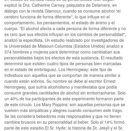
explicó la Dra. Catherine Carney, psiquiatra de Delamere, en
diálogo con la revista Glamour, cuando se consume alcohol “el
cerebro funciona de forma diferente”, lo que influye en el
comportamiento, los pensamientos, el estado de ánimo y el
cuerpo. "El alcohol afecta a cada persona de forma diferente y no
es raro que sus efectos influyan en los cambios de personalidad",
analizó la especilista. Un estudio realizado por investigadores de
la Universidad de Missouri-Columbia (Estados Unidos) analizó a
374 hombres y mujeres para determinar como cambiaban sus
personalidades bajos los efectos de esta sustancia. El resultado
determinó que existen cuatro tipos de personas bien marcadas
en el estado de embriaguez. Los Hemingway: este tipo de
individuos son aquellos que se comportan de manera similar a
cuando están sobrios. Su nombre se debe al escritor Ernest
Hemingway, que sufría alcoholismo y manifestaba que podía
consumir grandes cantidades de alcohol sin emborracharse. Solo
un 40% de los participantes de este experimento formaron parte
de este círculo. Los Mary Poppins: son aquellas personas que se
vuelven más simpáticas y alegres cuando consumen este trago.
Se les considera bebedores más responsables y que no tienen
cambios bruscos en su personalidad al beber. Solo el 14% formó
parte de este estadío.El Sr. Hyde: la historia de Dr. Jekyll y el Sr.