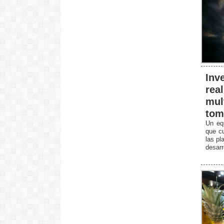
Inv
rea
mul
tom
Un equ
que cu
las pl
desarr