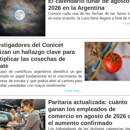
El calendario lunar de agosto
2026 en la Argentina
Conocé cada una de las fechas de las fases l
en esta ocasión, la Luna llena llegará a final de
» Lee
estigadores del Conicet
lizan un hallazgo clave para
tiplicar las cosechas de
ate
ipo de científicos argentinos identificó un gen
mple un papel fundamental en el crecimiento de
antas de tomate y que podría abrir el camino para
ollar variedades con mayor rendimiento
» Leer más...
Paritaria actualizada: cuánto
ganan los empleados de
comercio en agosto de 2026 
el aumento confirmado
Los trabajadores de las distintas categorías ti