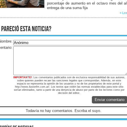
porcentaje de aumento en el octavo mes del a
entrega de una suma fija
» Lee
 pareció esta noticia?
Nombre:
ntario:
IMPORTANTE!:
Los comentarios publicados son de exclusiva responsabilidad de sus autores,
sobre quienes pueden recaer las sanciones legales que correspondan. Además, en este
espacio se representa la opinión de los usuarios y no de los propietarios de este portal y
http://www.ilusionfm.com.ar/. Los textos que violen las normas establecidas para este sitio
serían eliminados, tanto a partir de una denuncia de abuso por parte de los lectores como por
decisión del editor.
Enviar comentario
Todavía no hay comentarios. Escriba el suyo.