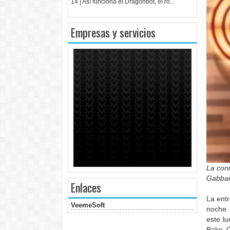
14 | Así funciona el Dragonbot, el ro...
Empresas y servicios
La con
Gabban
Enlaces
La entr
VeemeSoft
noche 
este l
Bake O