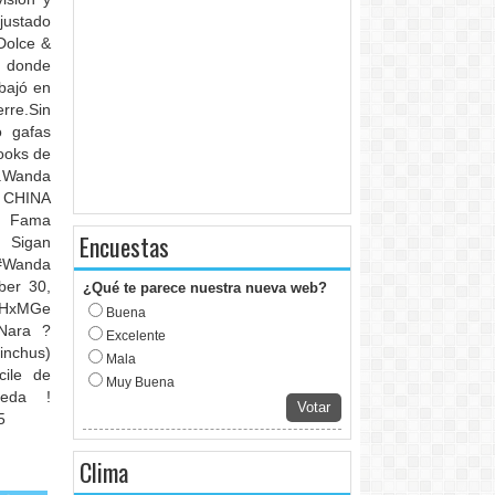
ajustado
Dolce &
s donde
bajó en
rre.Sin
ó gafas
ooks de
n.Wanda
A CHINA
a Fama
Encuestas
 Sigan
#Wanda
ber 30,
¿Qué te parece nuestra nueva web?
JRHxMGe
Buena
Nara ?
Excelente
inchus)
Mala
cile de
Muy Buena
eda !
Votar
5
Clima