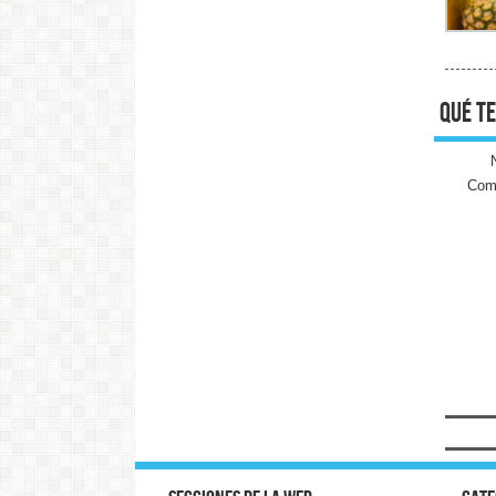
qué te
Come