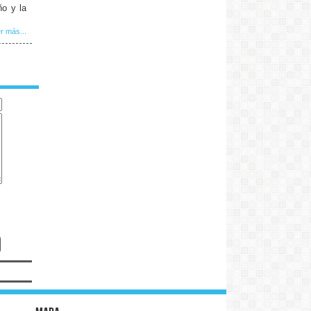
ño y la
r más...