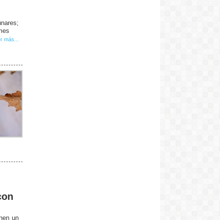
unares;
 mes
r más...
con
enen un