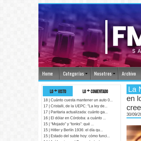
Home
Categorías
Nosotros
Archivo
La 
lo + visto
lo + comentado
en l
18 | Cuánto cuesta mantener un auto 0...
cree
17 | Cristalli, de la UEPC: "La ley de...
17 | Paritaria actualizada: cuánto ga...
30/09/
16 | El dólar en Córdoba: a cuánto ...
15 | “Mojado” y “tonks”: qué ...
15 | Hitler y Berlín 1936: el día qu...
15 | Estado del subte hoy: cómo funci...