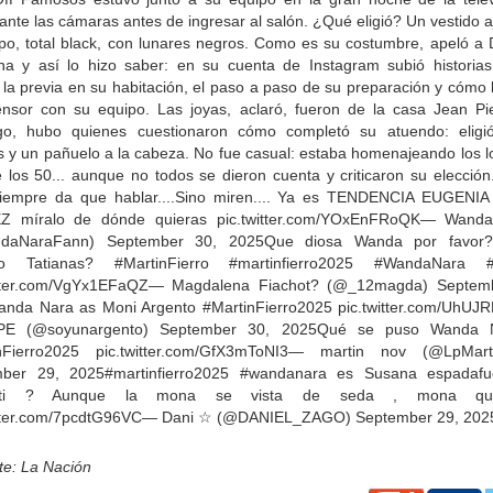
 ante las cámaras antes de ingresar al salón. ¿Qué eligió? Un vestido 
rpo, total black, con lunares negros. Como es su costumbre, apeló a 
a y así lo hizo saber: en su cuenta de Instagram subió historia
 la previa en su habitación, el paso a paso de su preparación y cómo 
ensor con su equipo. Las joyas, aclaró, fueron de la casa Jean Pie
o, hubo quienes cuestionaron cómo completó su atuendo: eligi
s y un pañuelo a la cabeza. No fue casual: estaba homenajeando los l
e los 50... aunque no todos se dieron cuenta y criticaron su elecció
iempre da que hablar....Sino miren.... Ya es TENDENCIA EUGENI
Z míralo de dónde quieras pic.twitter.com/YOxEnFRoQK— Wand
daNaraFann) September 30, 2025Que diosa Wanda por favor?
ndo Tatianas? #MartinFierro #martinfierro2025 #WandaNara 
itter.com/VgYx1EFaQZ— Magdalena Fiachot? (@_12magda) Septem
nda Nara as Moni Argento #MartinFierro2025 pic.twitter.com/UhU
E (@soyunargento) September 30, 2025Qué se puso Wanda 
nFierro2025 pic.twitter.com/GfX3mToNI3— martin nov (@LpMart
ber 29, 2025#martinfierro2025 #wandanara es Susana espadafu
petti ? Aunque la mona se vista de seda , mona qu
itter.com/7pcdtG96VC— Dani ☆ (@DANIEL_ZAGO) September 29, 202
te: La Nación