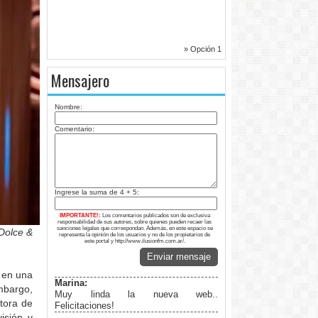
» Opción 1
Mensajero
Nombre:
Comentario:
Ingrese la suma de 4 + 5:
IMPORTANTE!:
Los comentarios publicados son de exclusiva
responsabilidad de sus autores, sobre quienes pueden recaer las
sanciones legales que correspondan. Además, en este espacio se
Dolce &
representa la opinión de los usuarios y no de los propietarios de
este portal y http://www.ilusionfm.com.ar/.
Enviar mensaje
n en una
Marina:
mbargo,
Muy linda la nueva web..
tora de
Felicitaciones!
isión y