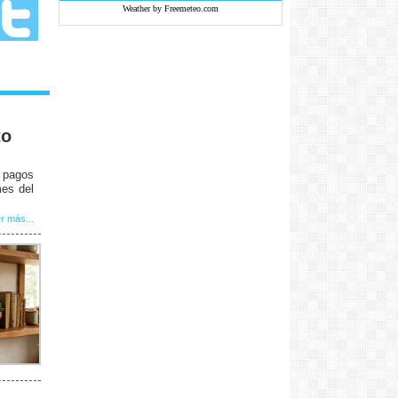
Weather by Freemeteo.com
to
e pagos
mes del
r más...