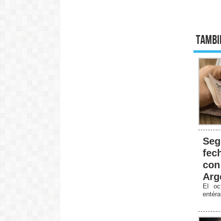
Tambi
Seg
fec
con
Arg
El oc
entér