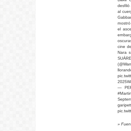
desfiló
al cue
Gabban
mostró
el asc
embarg
oscura
cine d
Nara s
SUÁRE
(@Wan
llora
pic.tw
2025Wa
— PEP
#Marti
Septem
gari
pic.tw
» Fuen